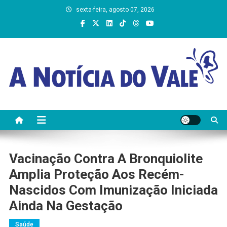
Skip
sexta-feira, agosto 07, 2026
to
content
A Notícia do Vale
Vacinação Contra A Bronquiolite
Amplia Proteção Aos Recém-
Nascidos Com Imunização Iniciada
Ainda Na Gestação
Saúde