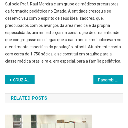
Sul pelo Prof. Raul Moreira e um grupo de médicos precursores
da formação pediátrica no Estado. A entidade cresceu e se
desenvolveu com o espírito de seus idealizadores, que,
preocupados com os avanços da área médica e da própria
especialidade, uniram esforços na construção de uma entidade
que congregasse os colegas que a cada ano se multiplicavam no
atendimento específico da população infantil. Atualmente conta
com cerca de 1.750 sócios, e se constitui em orgulho para a
classe médica brasileira e, em especial, para a família pediátrica.
Navegação
CRUZ ALTA: Polícia Civil investiga assalto à duas farmácias na área central do município
Panambi é Selo Ouro na Sala do Empreendedor na Edição 2025 do Sebrae
de
RELATED POSTS
Post