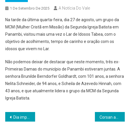
A Notícia Do Vale
1 De Setembro De 2025
Na tarde da última quarta-feira, dia 27 de agosto, um grupo da
MCM (Mulher Cristã em Missão) da Segunda Igreja Batista em
Panambi, visitou mais uma vez o Lar de Idosos Tabea, com o
objetivo de acolhimento, tempo de carinho e oração com os
idosos que vivem no Lar.
Não podemos deixar de destacar que neste momento, três ex-
Primeiras Damas do município de Panambi estiveram juntas. A
senhora Brunilde Berndorfer Goldhardt, com 101 anos, a senhora
Nelita Schneider, de 94 anos, e Scheila de Azevedo Hinnah, com
43 anos, e que atualmente lidera o grupo da MCM da Segunda
Igreja Batista.
Navegação
Dia imperdível: Unimed Noroeste/RS oferece vantagens exclusivas para aquisição de planos empresariais
Corsan amplia frota de retroescavadeiras e caminhões para agilizar serviços
de