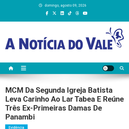
Skip
domingo, agosto 09, 2026
to
content
A Notícia do Vale
MCM Da Segunda Igreja Batista
Leva Carinho Ao Lar Tabea E Reúne
Três Ex-Primeiras Damas De
Panambi
Evidência