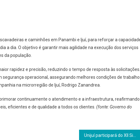
escavadeiras e caminhões em Panambi e Ijuí, para reforçar a capacidad
a a dia. O objetivo é garantir mais agilidade na execução dos serviços
es da população.
or rapidez e precisão, reduzindo o tempo de resposta às solicitações
em segurança operacional, assegurando melhores condições de trabalho
panhia na microrregião de Ijuí, Rodrigo Zanandrea.
aprimorar continuamente o atendimento e a infraestrutura, reafirmando
s, eficientes e de qualidade a todos os clientes.
(fonte: Governo do
Unijuí participará do XII Simpósio Ibero-americano de Cooperação para o Desenvolvimento e a Integração Regional