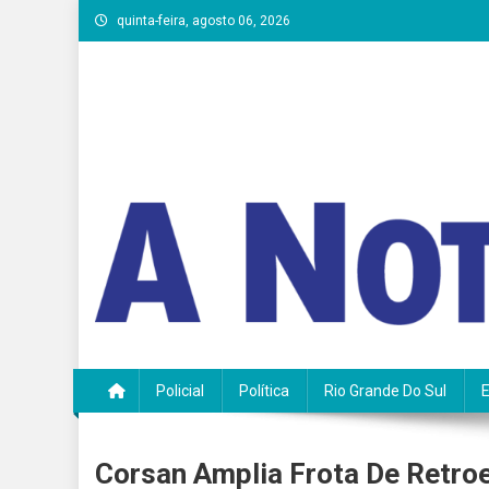
Skip
quinta-feira, agosto 06, 2026
to
content
A Notícia do Vale
Policial
Política
Rio Grande Do Sul
Corsan Amplia Frota De Retro