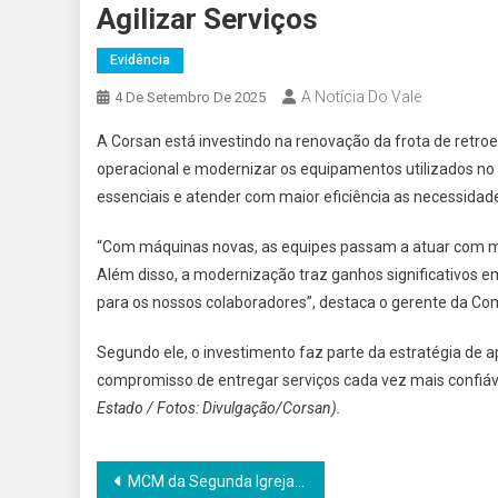
Agilizar Serviços
Evidência
A Notícia Do Vale
4 De Setembro De 2025
A Corsan está investindo na renovação da frota de retro
operacional e modernizar os equipamentos utilizados no di
essenciais e atender com maior eficiência as necessidad
“Com máquinas novas, as equipes passam a atuar com mai
Além disso, a modernização traz ganhos significativos 
para os nossos colaboradores”, destaca o gerente da Com
Segundo ele, o investimento faz parte da estratégia de 
compromisso de entregar serviços cada vez mais confiávei
Estado / Fotos: Divulgação/Corsan).
Navegação
MCM da Segunda Igreja Batista leva carinho ao Lar Tabea e reúne três ex-Primeiras Damas de Panambi