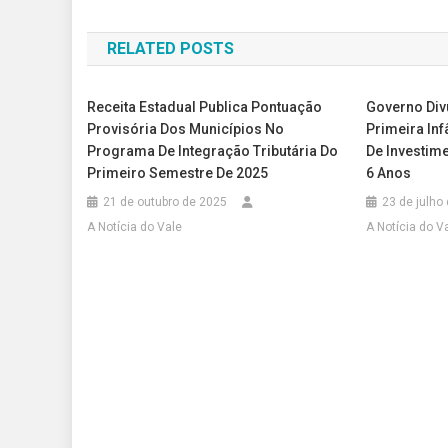
de
RELATED POSTS
Post
Receita Estadual Publica Pontuação
Governo Div
Provisória Dos Municípios No
Primeira In
Programa De Integração Tributária Do
De Investime
Primeiro Semestre De 2025
6 Anos
21 de outubro de 2025
23 de julho
A Notícia do Vale
A Notícia do V