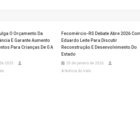
ulga O Orçamento Da
Fecomércio-RS Debate Abre 2026 Co
fância E Garante Aumento
Eduardo Leite Para Discutir
ntos Para Crianças De 0 A
Reconstrução E Desenvolvimento Do
Estado
 de 2025
20 de janeiro de 2026
ale
A Notícia do Vale