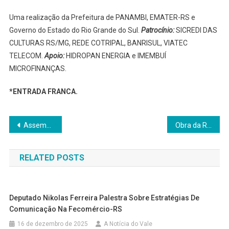
Uma realização da Prefeitura de PANAMBI, EMATER-RS e
Governo do Estado do Rio Grande do Sul.
Patrocínio:
SICREDI DAS
CULTURAS RS/MG, REDE COTRIPAL, BANRISUL, VIATEC
TELECOM.
Apoio:
HIDROPAN ENERGIA e IMEMBUÍ
MICROFINANÇAS.
*ENTRADA FRANCA.
Navegação
Assembleias Regionais Ampliadas marcam nova etapa da Consulta Popular 2025/2026
Obra da Rua Assis Brasil, viabilizada pelo Senador Paim através do Vereador Claudio Motta, está em andamento em Panambi
de
RELATED POSTS
Post
Deputado Nikolas Ferreira Palestra Sobre Estratégias De
Comunicação Na Fecomércio-RS
16 de dezembro de 2025
A Notícia do Vale