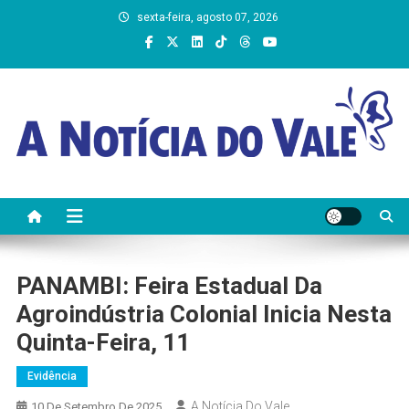
Skip
sexta-feira, agosto 07, 2026
to
content
A Notícia do Vale
PANAMBI: Feira Estadual Da
Agroindústria Colonial Inicia Nesta
Quinta-Feira, 11
Evidência
A Notícia Do Vale
10 De Setembro De 2025