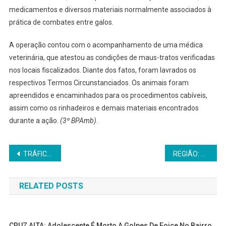
medicamentos e diversos materiais normalmente associados à
prática de combates entre galos.
A operação contou com o acompanhamento de uma médica
veterinária, que atestou as condições de maus-tratos verificadas
nos locais fiscalizados. Diante dos fatos, foram lavrados os
respectivos Termos Circunstanciados. Os animais foram
apreendidos e encaminhados para os procedimentos cabíveis,
assim como os rinhadeiros e demais materiais encontrados
durante a ação.
(3º BPAmb)
.
Navegação
TRÁFICO DE ENTORPECENTES: Abordagem na área central de Panambi termina com duas prisões e apreensão de cocaína
REGIÃO: Homem é encontrado morto sob caminhão no interior entre Cruz Alta e Boa Vista do Cadeado
de
RELATED POSTS
Post
CRUZ ALTA: Adolescente É Morto A Golpes De Foice No Bairro