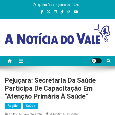
Skip
quinta-feira, agosto 06, 2026
to
content
A Notícia do Vale
Pejuçara: Secretaria Da Saúde
Participa De Capacitação Em
“Atenção Primária À Saúde”
Região
Saúde
A Notícia Do Vale
20 De Janeiro De 2026