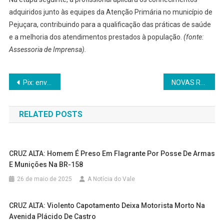
adquiridos junto às equipes da Atenção Primária no município de
Pejuçara, contribuindo para a qualificação das práticas de saúde
e a melhoria dos atendimentos prestados à população.
(fonte:
Assessoria de Imprensa).
Navegação
Pix: envio de comprovante falso caracteriza estelionato eletrônico
NOVAS REGRAS DA CNH EM VIGOR A PARTIR DE 2026
de
RELATED POSTS
Post
CRUZ ALTA: Homem É Preso Em Flagrante Por Posse De Armas
E Munições Na BR-158
26 de maio de 2025
A Notícia do Vale
CRUZ ALTA: Violento Capotamento Deixa Motorista Morto Na
Avenida Plácido De Castro