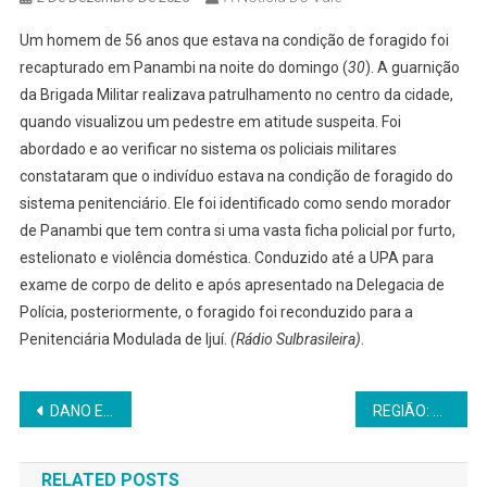
Um homem de 56 anos que estava na condição de foragido foi
recapturado em Panambi na noite do domingo (
30
). A guarnição
da Brigada Militar realizava patrulhamento no centro da cidade,
quando visualizou um pedestre em atitude suspeita. Foi
abordado e ao verificar no sistema os policiais militares
constataram que o indivíduo estava na condição de foragido do
sistema penitenciário. Ele foi identificado como sendo morador
de Panambi que tem contra si uma vasta ficha policial por furto,
estelionato e violência doméstica. Conduzido até a UPA para
exame de corpo de delito e após apresentado na Delegacia de
Polícia, posteriormente, o foragido foi reconduzido para a
Penitenciária Modulada de Ijuí.
(Rádio Sulbrasileira)
.
Navegação
DANO E FURTO QUALIFICADO: Polícia Civil de Panambi elucida crimes em escola municipal, indiciando adolescentes infratores
REGIÃO: Polícia Civil cumpre mandados de busca em Erval Seco e Dois irmãos das Missões
de
RELATED POSTS