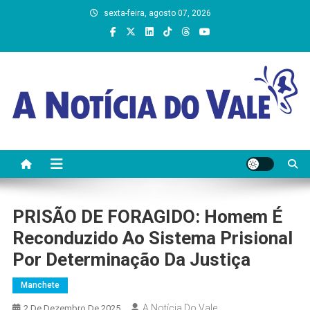
Skip
sexta-feira, agosto 07, 2026
to
content
A Notícia do Vale
PRISÃO DE FORAGIDO: Homem É
Reconduzido Ao Sistema Prisional
Por Determinação Da Justiça
Manchete
A Notícia Do Vale
2 De Dezembro De 2025