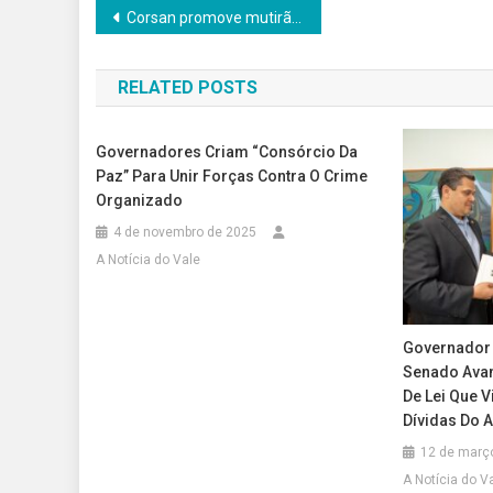
Navegação
Corsan promove mutirão de atendimento ao consumidor na próxima terça-feira
de
RELATED POSTS
Post
Governadores Criam “Consórcio Da
Paz” Para Unir Forças Contra O Crime
Organizado
4 de novembro de 2025
A Notícia do Vale
Governador 
Senado Avan
De Lei Que 
Dívidas Do 
12 de març
A Notícia do V