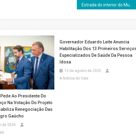
Estrada do interior do Município de Panambi passa a chamar-se oficialmente “Tiridates Oliveira Jardim”
Governador Eduardo Leite Anuncia
Habilitação Dos 13 Primeiros Serviço
Especializados De Saúde Da Pessoa
Idosa
12 de agosto de 2025
A Notícia do Vale
Pede Ao Presidente Do
ço Na Votação Do Projeto
Viabiliza Renegociação Das
Agro Gaúcho
o de 2026
ale