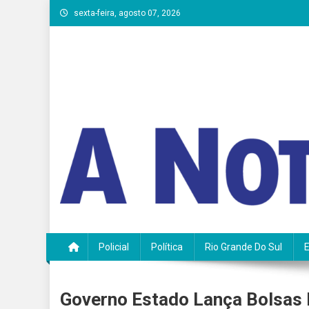
Skip
sexta-feira, agosto 07, 2026
to
content
A Notícia do Vale
Policial
Política
Rio Grande Do Sul
Governo Estado Lança Bolsas