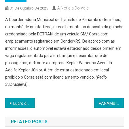
A Notícia Do Vale
31 De Outubro De 2025
A Coordenadoria Municipal de Trânsito de Panambi determinou,
na manhã de quinta-feira, o recolhimento ao depósito do guincho
credenciado pelo DETRAN, de um veículo GM/ Corsa com
emplacamento registrado em Condor/RS. De acordo com as
informações, o automóvel estava estacionado desde ontem em
vaga regulamentada para embarque e desembarque de
passageiros, defronte a empresa Kepler Weber na Avenida
Adolfo Kepler Júnior. Além de estar estacionado em local
proibido o Corsa está com licenciamento vencido.
(Rádio
Sulbrasileira).
Navegação
Lucro da Kepler Weber cresce 258,2% em relação ao 2T25 e EBITDA do 3T25 representa 45% do acumulado do ano
PANAMBI: Veículo desgovernado atinge poste na Região Norte do município
de
RELATED POSTS
Post