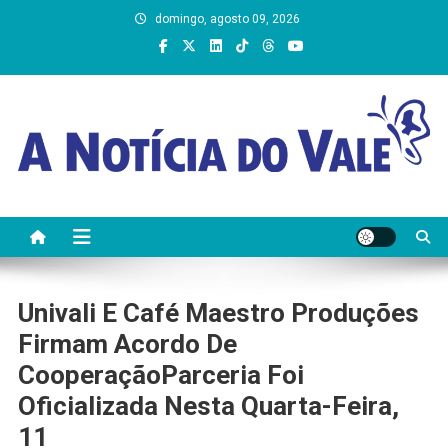
Skip
domingo, agosto 09, 2026
to
content
A Notícia do Vale
Univali E Café Maestro Produções
Firmam Acordo De
CooperaçãoParceria Foi
Oficializada Nesta Quarta-Feira,
11