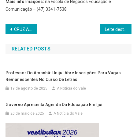
Mais informações:
na Escola de Negócios Educação e
Comunicação – (47) 3341-7538.
Navegação
CRUZ ALTA: Brigada Militar realiza prisão por porte irregular de arma de fogo no interior do município
Leite destaca potencial do RS para investimentos em infraestrutura e construção civil durante “Construa Sul 2025”
de
RELATED POSTS
Post
Professor Do Amanhã: Unijuí Abre Inscrições Para Vagas
Remanescentes No Curso De Letras
19 de agosto de 2025
A Notícia do Vale
Governo Apresenta Agenda Da Educação Em Ijuí
20 de maio de 2025
A Notícia do Vale