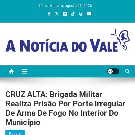
Skip
sexta-feira, agosto 07, 2026
to
content
A Notícia do Vale
CRUZ ALTA: Brigada Militar
Realiza Prisão Por Porte Irregular
De Arma De Fogo No Interior Do
Município
Policial