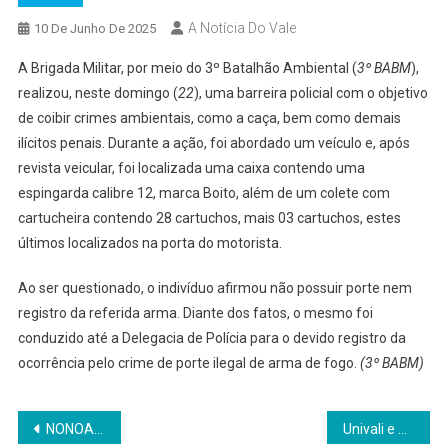
A Notícia Do Vale
10 De Junho De 2025
A Brigada Militar, por meio do 3º Batalhão Ambiental (
3º BABM
),
realizou, neste domingo (
22
), uma barreira policial com o objetivo
de coibir crimes ambientais, como a caça, bem como demais
ilícitos penais. Durante a ação, foi abordado um veículo e, após
revista veicular, foi localizada uma caixa contendo uma
espingarda calibre 12, marca Boito, além de um colete com
cartucheira contendo 28 cartuchos, mais 03 cartuchos, estes
últimos localizados na porta do motorista.
Ao ser questionado, o indivíduo afirmou não possuir porte nem
registro da referida arma. Diante dos fatos, o mesmo foi
conduzido até a Delegacia de Polícia para o devido registro da
ocorrência pelo crime de porte ilegal de arma de fogo.
(3º BABM)
Navegação
NONOAI: Brigada Militar realiza maior apreensão de drogas da história da corporação e apreende mais de 7 toneladas de maconha
Univali e Café Maestro Produções firmam acordo de cooperaçãoParceria foi oficializada nesta quarta-feira, 11