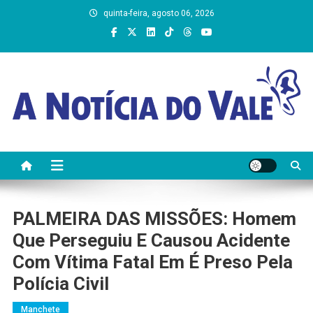
Skip
quinta-feira, agosto 06, 2026
to
content
A Notícia do Vale
PALMEIRA DAS MISSÕES: Homem
Que Perseguiu E Causou Acidente
Com Vítima Fatal Em É Preso Pela
Polícia Civil
Manchete