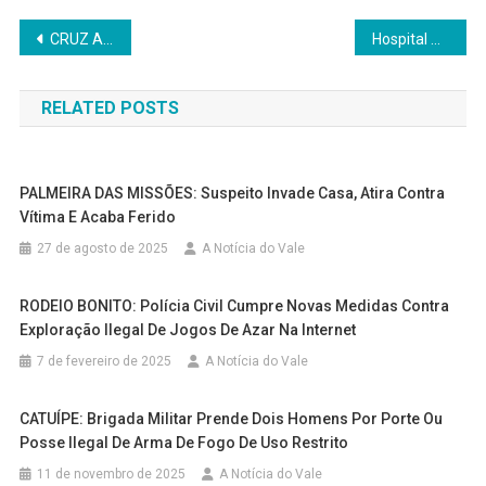
Navegação
CRUZ ALTA: Município registra duas localizações de artefatos explosivos militares abandonados em vias urbanas
Hospital Unimed recebe certificado de energia renovável e reforça compromisso com a sustentabilidade
de
RELATED POSTS
Post
PALMEIRA DAS MISSÕES: Suspeito Invade Casa, Atira Contra
Vítima E Acaba Ferido
27 de agosto de 2025
A Notícia do Vale
RODEIO BONITO: Polícia Civil Cumpre Novas Medidas Contra
Exploração Ilegal De Jogos De Azar Na Internet
7 de fevereiro de 2025
A Notícia do Vale
CATUÍPE: Brigada Militar Prende Dois Homens Por Porte Ou
Posse Ilegal De Arma De Fogo De Uso Restrito
11 de novembro de 2025
A Notícia do Vale