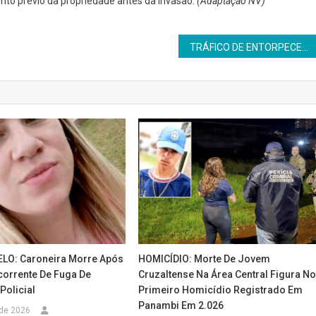
ento prévio da propriedade antes da invasão.
(Adaptação NV)
TRÁFICO DE ENTORPECENTES: Abordagem na área central de Panambi termina com duas prisões e apreensão de cocaína
LO: Caroneira Morre Após
HOMICÍDIO: Morte De Jovem
corrente De Fuga De
Cruzaltense Na Área Central Figura N
olicial
Primeiro Homicídio Registrado Em
Panambi Em 2.026
 de 2026