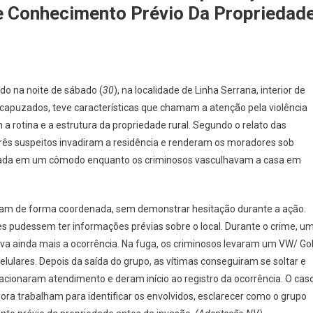
De Conhecimento Prévio Da Propriedad
do na noite de sábado (
30
), na localidade de Linha Serrana, interior de
apuzados, teve características que chamam a atenção pela violência
a rotina e a estrutura da propriedade rural. Segundo o relato das
três suspeitos invadiram a residência e renderam os moradores sob
ncada em um cômodo enquanto os criminosos vasculhavam a casa em
m de forma coordenada, sem demonstrar hesitação durante a ação.
s pudessem ter informações prévias sobre o local. Durante o crime, u
ava ainda mais a ocorrência. Na fuga, os criminosos levaram um VW/ Gol
elulares. Depois da saída do grupo, as vítimas conseguiram se soltar e
cionaram atendimento e deram início ao registro da ocorrência. O cas
ora trabalham para identificar os envolvidos, esclarecer como o grupo