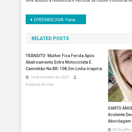
teve acesso à residência e verificar se houve monitoram
Navegação
EPIDEMIOLOGIA: Panambi registra a primeira morte por Síndrome Respiratória Aguda Grave (SRAG)
de
RELATED POSTS
Post
TRÂNSITO: Mulher Fica Ferida Após
Abalroamento Entre Motocicleta E
Caminhão Na BR-158, Em Linha Iriapiria
14 de fevereiro de 2025
A Notícia do Vale
SANTO ÂNGE
Acidente De
Abordagem P
28 de julho