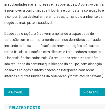
irregularidades nas empresas e nas operações. O objetivo central
é promover a conformidade tributária e combater a sonegação e
a concorrência desleal entre empresas, tornando o ambiente de
negócios mais justo e saudável.
Desde sua criação, a área vem ampliando a capacidade de
detecção com o aprimoramento contínuo de indícios de fraude,
incluindo a rápida identificação de movimentações atípicas de
notas fiscais, transações com clientes e fornecedores suspeitos
e inconsistências cadastrais. Os resultados recentes também
são resultado da contínua qualificação da equipe, com alocação
de novos colegas e intensificação da integração com áreas
internas e outras unidades da federação.
(fonte: Receita Estadual).
Navegação
Governo do Estado valida solução biológica inédita contra carrapato com aplicação por drone nas pastagens
Rio Grande do Sul é escolhido para lançamento mundial de tecnologia eólica com participação do governo do Estado
de
RELATED POSTS