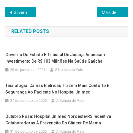
Navegação
Governo Leite regulamenta retomada do bônus de adimplência em contratos de fundo destinado a pequenos estabelecimentos rurais
Mais de metade dos brasileiros domina habilidades digitais
de
RELATED POSTS
Post
Governo Do Estado E Tribunal De Justiça Anunciam
Investimento De R$ 103 Milhões Na Saúde Gaúcha
20 de janeiro de 2026
A Notícia do Vale
Tecnologia: Camas Elétricas Trazem Mais Conforto E
Segurança Ao Paciente No Hospital Unimed
24 de outubro de 2025
A Notícia do Vale
Outubro Rosa: Hospital Unimed Noroeste/RS Incentiva
Colaboradoras À Prevenção Do Câncer De Mama
31 de outubro de 2025
A Notícia do Vale