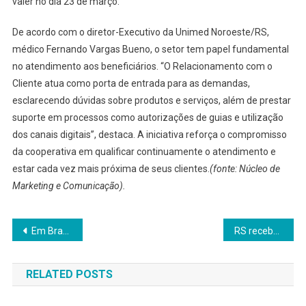
valer no dia 23 de março.
De acordo com o diretor-Executivo da Unimed Noroeste/RS,
médico Fernando Vargas Bueno, o setor tem papel fundamental
no atendimento aos beneficiários. “O Relacionamento com o
Cliente atua como porta de entrada para as demandas,
esclarecendo dúvidas sobre produtos e serviços, além de prestar
suporte em processos como autorizações de guias e utilização
dos canais digitais”, destaca. A iniciativa reforça o compromisso
da cooperativa em qualificar continuamente o atendimento e
estar cada vez mais próxima de seus clientes.
(fonte: Núcleo de
Marketing e Comunicação).
Navegação
Em Brasília, governador Eduardo Leite reforça defesa do refinanciamento das dívidas de produtores rurais
RS recebe novo lote de vacinas da gripe e Estado reforça envio aos municípios
de
RELATED POSTS
Post