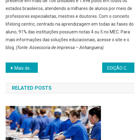
presente em mais de 106 unidades e 1.698 polos em todos os
estados brasileiros, atendendo a milhares de alunos por meio de
professores especialistas, mestres e doutores. Com o conceito
lifelong centric, centrado na aprendizagem em todas as fases do
aluno, 91% das instituições possuem notas 4 ou 5 no MEC. Para
mais informações das soluções educacionais, acesse o site e o
blog.
(fonte:
Assessoria de imprensa – Anhanguera).
Navegação
Mais de 4,1 milhões de famílias brasileiras são beneficiadas com Novo Desconto Social
EDIÇÃO CERTIFICADA 26/02/2026 KEPLER WEBER INDUSTRIAL S. A.
de
RELATED POSTS
Post