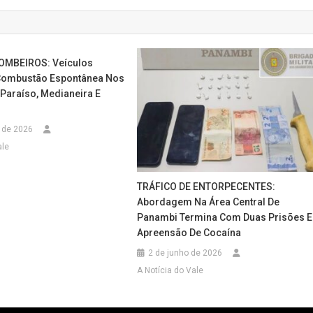
OMBEIROS: Veículos
Combustão Espontânea Nos
 Paraíso, Medianeira E
o de 2026
ale
TRÁFICO DE ENTORPECENTES:
Abordagem Na Área Central De
Panambi Termina Com Duas Prisões E
Apreensão De Cocaína
2 de junho de 2026
A Notícia do Vale