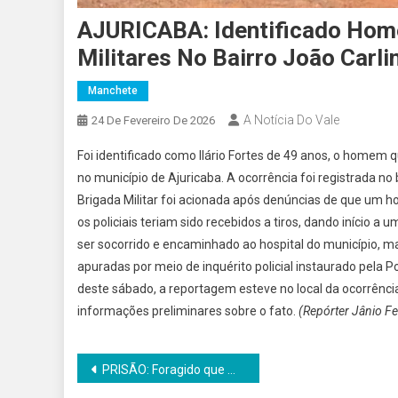
AJURICABA: Identificado Hom
Militares No Bairro João Carlin
Manchete
A Notícia Do Vale
24 De Fevereiro De 2026
Foi identificado como Ilário Fortes de 49 anos, o homem
no município de Ajuricaba. A ocorrência foi registrada no 
Brigada Militar foi acionada após denúncias de que um h
os policiais teriam sido recebidos a tiros, dando início a 
ser socorrido e encaminhado ao hospital do município, ma
apuradas por meio de inquérito policial instaurado pela P
deste sábado, a reportagem esteve no local da ocorrênci
informações preliminares sobre o fato.
(Repórter Jânio F
Navegação
PRISÃO: Foragido que morava no interior de um mato é recapturado no Bairro Jardim Paraguai