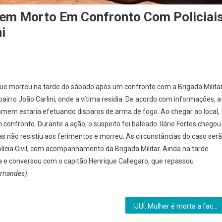
em Morto Em Confronto Com Policiai
i
 que morreu na tarde do sábado após um confronto com a Brigada Milita
bairro João Carlini, onde a vítima residia. De acordo com informações, a
omem estaria efetuando disparos de arma de fogo. Ao chegar ao local,
um confronto. Durante a ação, o suspeito foi baleado. Ilário Fortes chegou
s não resistiu aos ferimentos e morreu. As circunstâncias do caso ser
olícia Civil, com acompanhamento da Brigada Militar. Ainda na tarde
a e conversou com o capitão Henrique Callegaro, que repassou
ernandes).
IJUÍ: Mulher é morta a facadas por companheira, que atenta contra a própria vida no bairro São Geraldo.