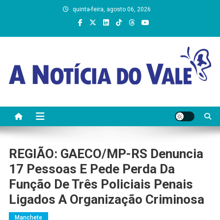
Skip
quinta-feira, agosto 06, 2026
to
content
A Notícia do Vale
REGIÃO: GAECO/MP-RS Denuncia
17 Pessoas E Pede Perda Da
Função De Três Policiais Penais
Ligados A Organização Criminosa
Manchete