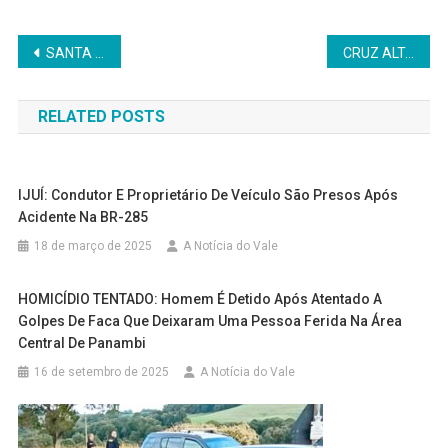
Navegação
SANTA BÁRBARA DO SUL: Apenado do regime semiaberto é preso por tráfico de drogas no bairro Morada do Sol
CRUZ ALTA: DRACO prende suspeito de furto de motocicleta na área central do município
de
RELATED POSTS
Post
IJUÍ: Condutor E Proprietário De Veículo São Presos Após
Acidente Na BR-285
18 de março de 2025
A Notícia do Vale
HOMICÍDIO TENTADO: Homem É Detido Após Atentado A
Golpes De Faca Que Deixaram Uma Pessoa Ferida Na Área
Central De Panambi
16 de setembro de 2025
A Notícia do Vale