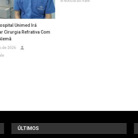
A Notícia do Vale
ospital Unimed Irá
ar Cirurgia Refrativa Com
Alemã
o de 2026
ale
ÚLTIMOS