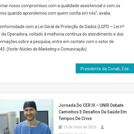
firmar nosso compromisso com a qualidade assistencial e com os
emos quando aprendemos com quem confia em nós”, avalia.
onformidade com a Lei Geral de Proteção de Dados (LGPD – Lei nº
e da Operadora, voltado à melhoria contínua do atendimento e dos
formações sobre a pesquisa, entre em contato com o setor de
45. (
fonte: Núcleo de Marketing e Comunicação).
Presidente da Conab, Edegar Pretto, estará em Panambi nesta sexta-feira para encontro com lideranças políticas e do setor agrícola
Jornada Do CER III – UNIR Debate
Caminhos E Desafios Da Saúde Em
Tempos De Crise
13 de maio de 2025