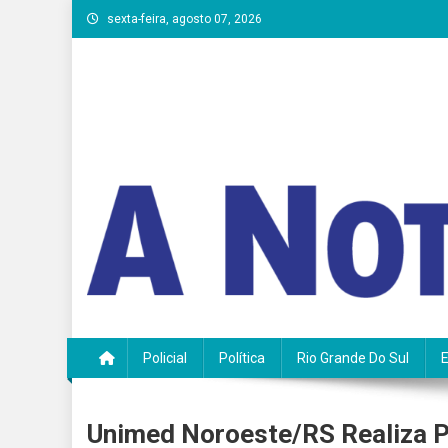
Skip
sexta-feira, agosto 07, 2026
to
content
A Notícia do Vale
Policial
Política
Rio Grande Do Sul
Unimed Noroeste/RS Realiza 