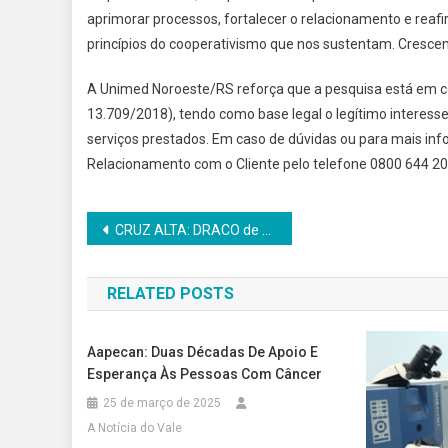
aprimorar processos, fortalecer o relacionamento e rea
princípios do cooperativismo que nos sustentam. Cresc
A Unimed Noroeste/RS reforça que a pesquisa está em c
13.709/2018), tendo como base legal o legítimo interess
serviços prestados. Em caso de dúvidas ou para mais in
Relacionamento com o Cliente pelo telefone 0800 644 20
Navegação
CRUZ ALTA: DRACO de prende liderança de organização criminosa ligada ao tráfico de drogas na região
de
RELATED POSTS
Post
Aapecan: Duas Décadas De Apoio E
Esperança Às Pessoas Com Câncer
25 de março de 2025
A Notícia do Vale