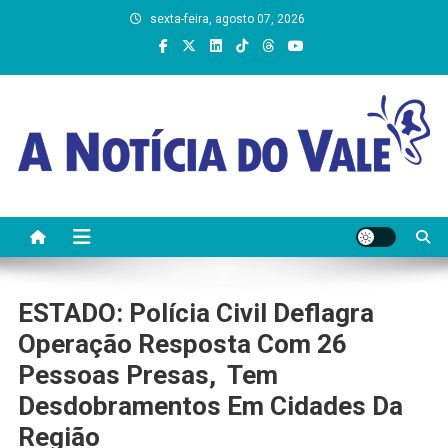
Skip
sexta-feira, agosto 07, 2026
to
content
A Notícia do Vale
ESTADO: Polícia Civil Deflagra
Operação Resposta Com 26
Pessoas Presas, Tem
Desdobramentos Em Cidades Da
Região