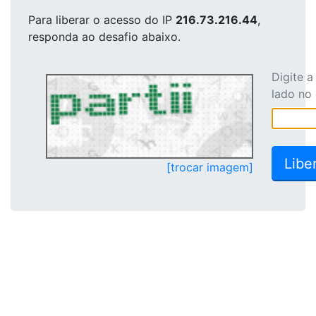
Para liberar o acesso
do IP
216.73.216.44
,
responda ao desafio abaixo.
Digite 
lado no
[trocar imagem]