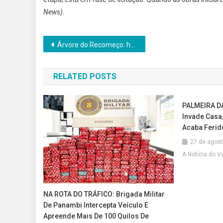
News)
.
Navegação
Árvore do Recomeço: hospital Unimed realiza homenagem a famílias de doadores de órgãos
de
RELATED POSTS
Post
PALMEIRA D
Invade Casa,
Acaba Ferid
27 de agos
A Notícia do V
NA ROTA DO TRÁFICO: Brigada Militar
De Panambi Intercepta Veículo E
Apreende Mais De 100 Quilos De