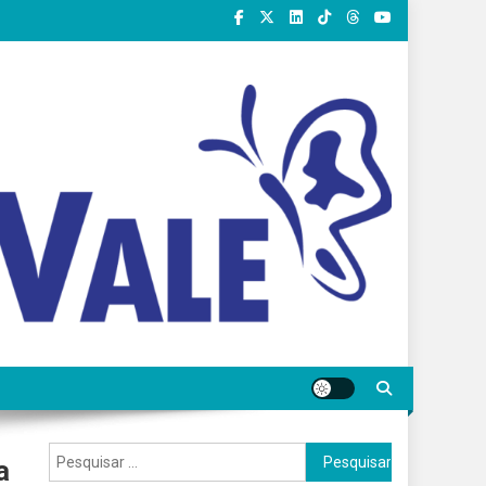
Pesquisar
a
por: