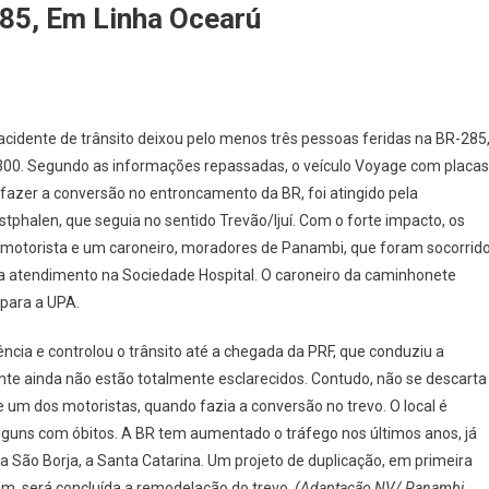
85, Em Linha Ocearú
acidente de trânsito deixou pelo menos três pessoas feridas na BR-285
 300. Segundo as informações repassadas, o veículo Voyage com placas
 fazer a conversão no entroncamento da BR, foi atingido pela
tphalen, que seguia no sentido Trevão/Ijuí. Com o forte impacto, os
o motorista e um caroneiro, moradores de Panambi, que foram socorrid
 atendimento na Sociedade Hospital. O caroneiro da caminhonete
 para a UPA.
ência e controlou o trânsito até a chegada da PRF, que conduziu a
nte ainda não estão totalmente esclarecidos. Contudo, não se descarta
de um dos motoristas, quando fazia a conversão no trevo. O local é
alguns com óbitos. A BR tem aumentado o tráfego nos últimos anos, já
ia São Borja, a Santa Catarina. Um projeto de duplicação, em primeira
rem, será concluída a remodelação do trevo.
(Adaptação NV/ Panambi