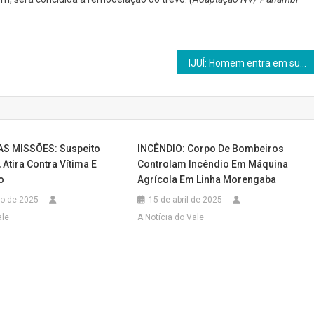
IJUÍ: Homem entra em surto psicótico no interior de motel e acaba detido pela Brigada Militar
AS MISSÕES: Suspeito
INCÊNDIO: Corpo De Bombeiros
 Atira Contra Vítima E
Controlam Incêndio Em Máquina
o
Agrícola Em Linha Morengaba
to de 2025
15 de abril de 2025
ale
A Notícia do Vale