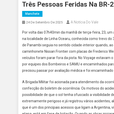
Três Pessoas Feridas Na BR-2
Manchete
A Notícia Do Vale
24 De Setembro De 2025
Por volta das 07h40min da manhã de terça-feira, 23, um 
na localidade de Linha Ocearu, conhecida como trevo do
de Panambi seguia no sentido cidade-interior quando, ao
caminhonete Nissan Frontier com placas de Frederico Wes
veículos foram parar fora da pista. No Voyage estavam 
por equipes dos Bombeiros e SAMU e encaminhados para
precisou passar por avaliação médica e foi encaminhado
A Brigada Militar foi acionada para atendimento da ocorr
confecção do boletim de ocorrência. Os motivos do acide
possibilidade de que o sol tenha ofuscado a visibilidade 
extremamente perigoso e já registrou vários acidentes, 
que é um dos principais acessos que ligam a Argentina, v
etapa, está em fase de licitação. Quando as obras inicia