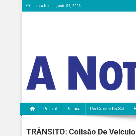
Skip
quinta-feira, agosto 06, 2026
to
content
A Notícia do Vale
Policial
Política
Rio Grande Do Sul
TRÂNSITO: Colisão De Veículo