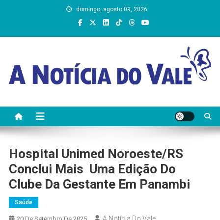
Skip
domingo, agosto 09, 2026
to
content
A Notícia do Vale
Hospital Unimed Noroeste/RS
Conclui Mais Uma Edição Do
Clube Da Gestante Em Panambi
Saúde
A Notícia Do Vale
20 De Setembro De 2025