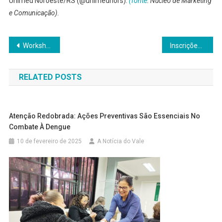
Unimed Noroeste/RS (@unimednors).
(fonte
: Núcleo de Marketing
e Comunicação).
Navegação
Workshop intensivo sobre diabetes é realizado pelo curso de Farmácia
Inscrições abertas para o Vestibular de Medicina 2026 da Unijuí
de
RELATED POSTS
Post
Atenção Redobrada: Ações Preventivas São Essenciais No
Combate À Dengue
10 de fevereiro de 2025
A Notícia do Vale