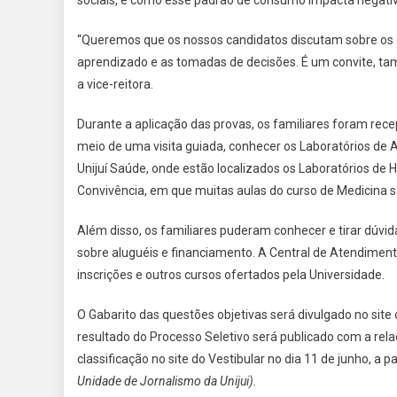
sociais, e como esse padrão de consumo impacta negativ
“Queremos que os nossos candidatos discutam sobre os 
aprendizado e as tomadas de decisões. É um convite, tam
a vice-reitora.
Durante a aplicação das provas, os familiares foram rec
meio de uma visita guiada, conhecer os Laboratórios de 
Unijuí Saúde, onde estão localizados os Laboratórios de 
Convivência, em que muitas aulas do curso de Medicina s
Além disso, os familiares puderam conhecer e tirar dúvida
sobre aluguéis e financiamento. A Central de Atendiment
inscrições e outros cursos ofertados pela Universidade.
O Gabarito das questões objetivas será divulgado no site d
resultado do Processo Seletivo será publicado com a rela
classificação no site do Vestibular no dia 11 de junho, a pa
Unidade de Jornalismo da Unijui).