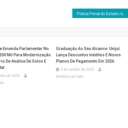
Polícia Penal do Estado realiza primeira neutralização com uso do sistema antidrone
be Emenda Parlamentar No
Graduação Ao Seu Alcance: Unijuí
 200 Mil Para Modernização
Lança Descontos Inéditos E Novos
io De Análise De Solos E
Planos De Pagamento Em 2026
tal
3 de outubro de 2025
mbro de 2025
A Notícia do Vale
ale