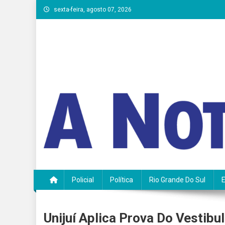
Skip
sexta-feira, agosto 07, 2026
to
content
A Notícia do Vale
Policial
Política
Rio Grande Do Sul
Unijuí Aplica Prova Do Vestib