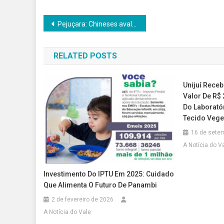
Navegação
Pejuçara: Chineses avaliam investimento milionário no município
de
RELATED POSTS
Post
Unijuí Rece
Valor De R$
Do Laboratór
Tecido Vege
16 de sete
A Notícia do V
Investimento Do IPTU Em 2025: Cuidado
Que Alimenta O Futuro De Panambi
2 de fevereiro de 2026
A Notícia do Vale