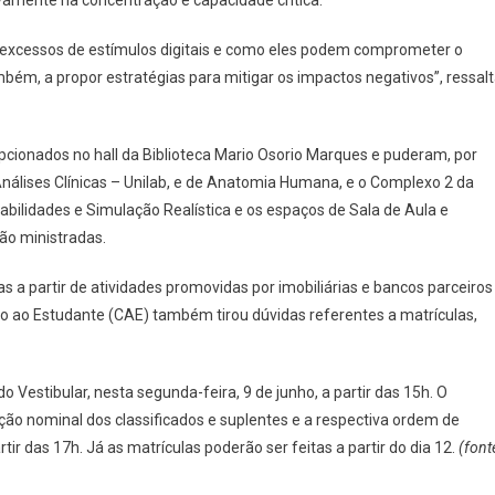
amente na concentração e capacidade crítica.
excessos de estímulos digitais e como eles podem comprometer o
bém, a propor estratégias para mitigar os impactos negativos”, ressal
epcionados no hall da Biblioteca Mario Osorio Marques e puderam, por
Análises Clínicas – Unilab, e de Anatomia Humana, e o Complexo 2 da
Habilidades e Simulação Realística e os espaços de Sala de Aula e
ão ministradas.
s a partir de atividades promovidas por imobiliárias e bancos parceiros
o ao Estudante (CAE) também tirou dúvidas referentes a matrículas,
o Vestibular, nesta segunda-feira, 9 de junho, a partir das 15h. O
ção nominal dos classificados e suplentes e a respectiva ordem de
rtir das 17h. Já as matrículas poderão ser feitas a partir do dia 12.
(font