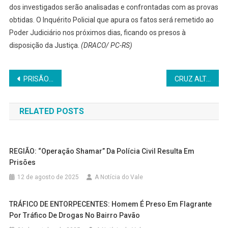
dos investigados serão analisadas e confrontadas com as provas
obtidas. O Inquérito Policial que apura os fatos será remetido ao
Poder Judiciário nos próximos dias, ficando os presos à
disposição da Justiça.
(DRACO/ PC-RS)
Navegação
PRISÃO DE FORAGIDO: Foragido por homicídio e tráfico de drogas em Panambi é preso pela Brigada Militar na Fronteira Oeste do RS
CRUZ ALTA: Dois incêndios em residências mobilizam guarnições do Corpo de Bombeiros
de
RELATED POSTS
Post
REGIÃO: “Operação Shamar” Da Polícia Civil Resulta Em
Prisões
12 de agosto de 2025
A Notícia do Vale
TRÁFICO DE ENTORPECENTES: Homem É Preso Em Flagrante
Por Tráfico De Drogas No Bairro Pavão