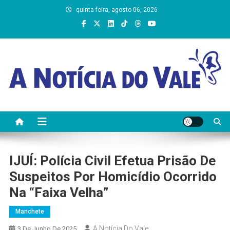
Skip
quinta-feira, agosto 06, 2026
to
content
A Notícia do Vale
IJUÍ: Polícia Civil Efetua Prisão De
Suspeitos Por Homicídio Ocorrido
Na “Faixa Velha”
Manchete
A Notícia Do Vale
3 De Junho De 2025