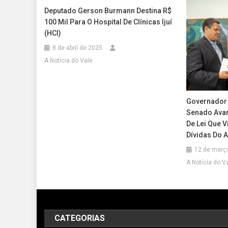
Deputado Gerson Burmann Destina R$
100 Mil Para O Hospital De Clínicas Ijuí
(HCI)
8 de abril de 2025
A Notícia do Vale
Governador 
Senado Avan
De Lei Que 
Dívidas Do 
12 de març
A Notícia do V
CATEGORIAS