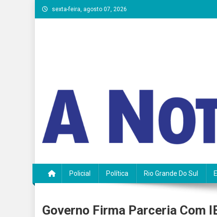
Skip
sexta-feira, agosto 07, 2026
to
content
A Notícia do Vale
Policial
Política
Rio Grande Do Sul
Governo Firma Parceria Com I