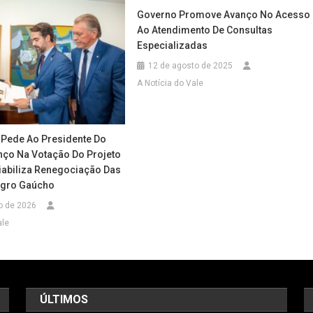
Governo Promove Avanço No Acesso
Ao Atendimento De Consultas
Especializadas
12 de agosto de 2025
A Notícia do Vale
Pede Ao Presidente Do
ço Na Votação Do Projeto
Viabiliza Renegociação Das
Agro Gaúcho
o de 2026
ale
ÚLTIMOS