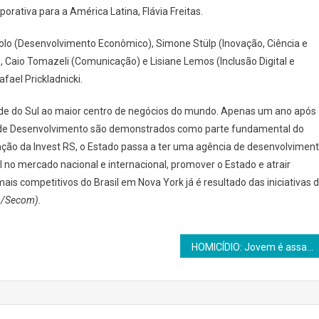
porativa para a América Latina, Flávia Freitas.
lo (Desenvolvimento Econômico), Simone Stülp (Inovação, Ciência e
, Caio Tomazeli (Comunicação) e Lisiane Lemos (Inclusão Digital e
fael Prickladnicki.
ande do Sul ao maior centro de negócios do mundo. Apenas um ano após
no de Desenvolvimento são demonstrados como parte fundamental do
iação da Invest RS, o Estado passa a ter uma agência de desenvolvimen
 no mercado nacional e internacional, promover o Estado e atrair
s competitivos do Brasil em Nova York já é resultado das iniciativas 
to/Secom).
HOMICÍDIO: Jovem é assassinado a golpes de faca após briga de bar no bairro Arco-Íris