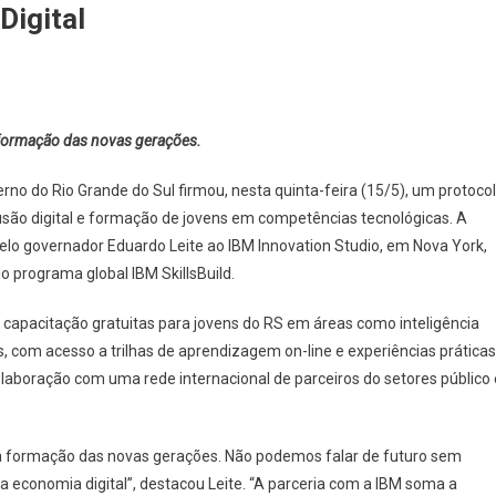
Digital
 formação das novas gerações.
erno do Rio Grande do Sul firmou, nesta quinta-feira (15/5), um protoco
lusão digital e formação de jovens em competências tecnológicas. A
a pelo governador Eduardo Leite ao IBM Innovation Studio, em Nova York,
o programa global IBM SkillsBuild.
e capacitação gratuitas para jovens do RS em áreas como inteligência
lls, com acesso a trilhas de aprendizagem on-line e experiências práticas
aboração com uma rede internacional de parceiros do setores público 
a formação das novas gerações. Não podemos falar de futuro sem
 a economia digital”, destacou Leite. “A parceria com a IBM soma a