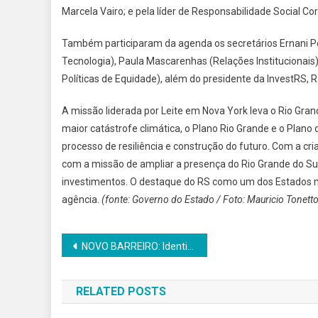
Marcela Vairo; e pela líder de Responsabilidade Social Cor
Também participaram da agenda os secretários Ernani Po
Tecnologia), Paula Mascarenhas (Relações Institucionais)
Políticas de Equidade), além do presidente da InvestRS, Ra
A missão liderada por Leite em Nova York leva o Rio Gr
maior catástrofe climática, o Plano Rio Grande e o Pla
processo de resiliência e construção do futuro. Com a cr
com a missão de ampliar a presença do Rio Grande do Sul
investimentos. O destaque do RS como um dos Estados mai
agência.
(fonte: Governo do Estado / Foto: Mauricio Tonet
Navegação
NOVO BARREIRO: Identificada a vítima fatal do acidente envolvendo carro e ônibus na RS 569
de
RELATED POSTS
Post