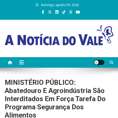
Skip
domingo, agosto 09, 2026
to
content
A Notícia do Vale
MINISTÉRIO PÚBLICO:
Abatedouro E Agroindústria São
Interditados Em Força Tarefa Do
Programa Segurança Dos
Alimentos