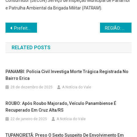
Consumidor (
DECON
) Serviço de Inspeção Municipal de Panambi
e Patrulha Ambiental da Brigada Militar (
PATRAM
).
Navegação
Prefeito de Panambi trata no DNIT da Travessia da BR-158 no Bairro Pavão
REGIÃO: Motorista de Panambi foge de abordagem na BR-158, colidindo veículo contra viatura da Brigada Militar em Tupanciretã/RS
de
RELATED POSTS
Post
PANAMBI: Polícia Civil Investiga Morte Trágica Registrada No
Bairro Erica
28 de dezembro de 2025
A Notícia do Vale
ROUBO: Após Roubo Majorado, Veículo Panambiense É
Recuperado Em Cruz Alta/RS
22 de janeiro de 2025
A Notícia do Vale
TUPANCIRETÃ: Preso O Sexto Suspeito De Envolvimento Em