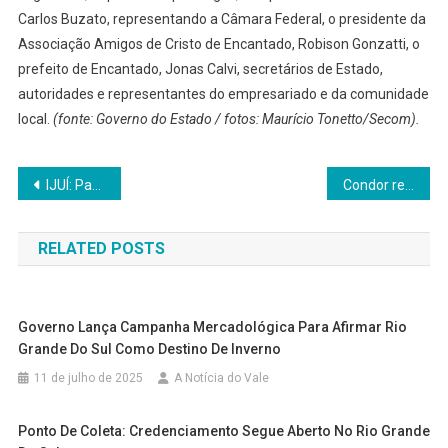
Carlos Buzato, representando a Câmara Federal, o presidente da
Associação Amigos de Cristo de Encantado, Robison Gonzatti, o
prefeito de Encantado, Jonas Calvi, secretários de Estado,
autoridades e representantes do empresariado e da comunidade
local.
(fonte: Governo do Estado / fotos: Maurício Tonetto/Secom).
Navegação
IJUÍ: Paraguaios são presos transportando mais de 80kg de cocaína na BR-285
Condor recebe prêmio no Programa Estadual “Alfabetiza Tchê”
de
RELATED POSTS
Post
Governo Lança Campanha Mercadológica Para Afirmar Rio
Grande Do Sul Como Destino De Inverno
11 de julho de 2025
A Notícia do Vale
Ponto De Coleta: Credenciamento Segue Aberto No Rio Grande