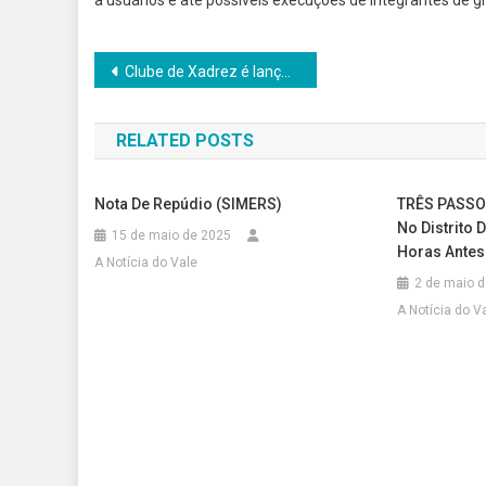
a usuários e até possíveis execuções de integrantes de gr
Navegação
Clube de Xadrez é lançado pela Unijuí no campus Panambi
de
RELATED POSTS
Post
Nota De Repúdio (SIMERS)
TRÊS PASSO
No Distrito 
15 de maio de 2025
Horas Antes
A Notícia do Vale
2 de maio 
A Notícia do V