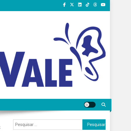
Pesquisar
s
por: