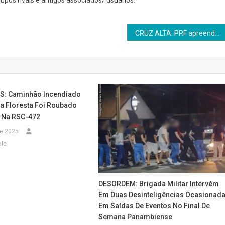
upos rivais e antigos associados/ usuários.
CRUZ ALTA: PRF apreende mais de 220 kg de crack e cocaína na BR-158
S: Caminhão Incendiado
Da Floresta Foi Roubado
 Na RSC-472
de 2025
ale
DESORDEM: Brigada Militar Intervém
Em Duas Desinteligências Ocasionad
Em Saídas De Eventos No Final De
Semana Panambiense