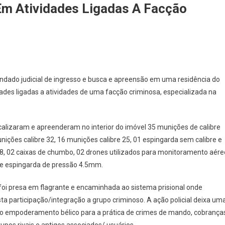
Em Atividades Ligadas A Facção
ndado judicial de ingresso e busca e apreensão em uma residência do
idades ligadas a atividades de uma facção criminosa, especializada na
localizaram e apreenderam no interior do imóvel 35 munições de calibre
nições calibre 32, 16 munições calibre 25, 01 espingarda sem calibre e
e 38, 02 caixas de chumbo, 02 drones utilizados para monitoramento aére
r e espingarda de pressão 4.5mm.
foi presa em flagrante e encaminhada ao sistema prisional onde
ta participação/integração a grupo criminoso. A ação policial deixa um
e no empoderamento bélico para a prática de crimes de mando, cobrança