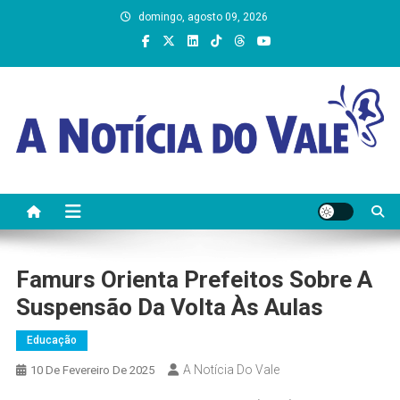
Skip
domingo, agosto 09, 2026
to
content
A Notícia do Vale
Famurs Orienta Prefeitos Sobre A
Suspensão Da Volta Às Aulas
Educação
A Notícia Do Vale
10 De Fevereiro De 2025