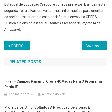
Estadual de Educação (Seduc) e com os prefeitos. E ainda nesta
segunda-feira a Famurs vai ter mais informações para orientar
as prefeituras quanto a essa decisão que envolve o CPERS,
Justiça e o ensino estadual.
(fonte: Assessoria de Imprensa da
Amuplam).
Navegação
RODEIO BONITO: Polícia Civil cumpre novas medidas contra exploração ilegal de jogos de azar na internet
Governo do Estado recorre da decisão liminar que suspendeu o início das aulas da Rede Estadual
de
RELATED POSTS
Post
IFFar – Campus Panambi Oferta 40 Vagas Para O Programa
Partiu IF
9 de maio de 2025
A Notícia do Vale
Projetos Da Unijuí Voltados À Produção De Biogás E