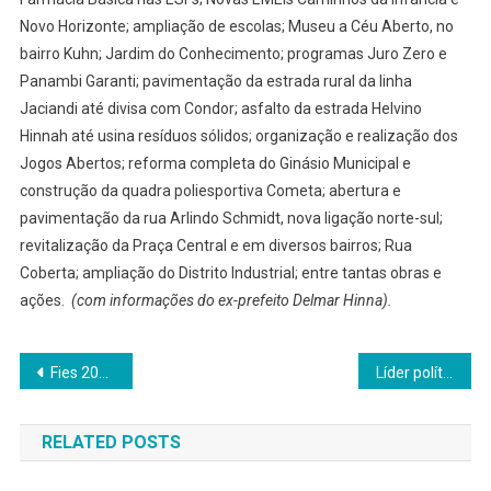
Novo Horizonte; ampliação de escolas; Museu a Céu Aberto, no
bairro Kuhn; Jardim do Conhecimento; programas Juro Zero e
Panambi Garanti; pavimentação da estrada rural da linha
Jaciandi até divisa com Condor; asfalto da estrada Helvino
Hinnah até usina resíduos sólidos; organização e realização dos
Jogos Abertos; reforma completa do Ginásio Municipal e
construção da quadra poliesportiva Cometa; abertura e
pavimentação da rua Arlindo Schmidt, nova ligação norte-sul;
revitalização da Praça Central e em diversos bairros; Rua
Coberta; ampliação do Distrito Industrial; entre tantas obras e
ações.
(com informações do ex-prefeito Delmar Hinna).
Navegação
Fies 2025: confira regras e como se inscrever
Líder político e empresarial Bruno Artur Fockink morre aos 73 anos
de
RELATED POSTS
Post