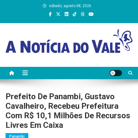
Skip
sábado, agosto 08, 2026
to
content
A Notícia do Vale
Prefeito De Panambi, Gustavo
Cavalheiro, Recebeu Prefeitura
Com R$ 10,1 Milhões De Recursos
Livres Em Caixa
Panambi