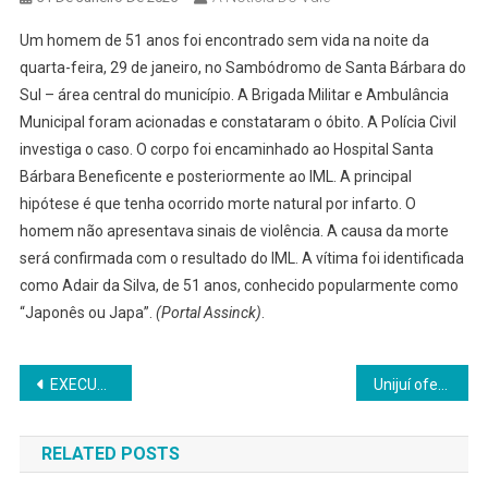
Um homem de 51 anos foi encontrado sem vida na noite da
quarta-feira, 29 de janeiro, no Sambódromo de Santa Bárbara do
Sul – área central do município. A Brigada Militar e Ambulância
Municipal foram acionadas e constataram o óbito. A Polícia Civil
investiga o caso. O corpo foi encaminhado ao Hospital Santa
Bárbara Beneficente e posteriormente ao IML. A principal
hipótese é que tenha ocorrido morte natural por infarto. O
homem não apresentava sinais de violência. A causa da morte
será confirmada com o resultado do IML. A vítima foi identificada
como Adair da Silva, de 51 anos, conhecido popularmente como
“Japonês ou Japa”.
(Portal Assinck)
.
Navegação
EXECUÇÃO: Chefe de facção ordenou a morte de homem no bairro Esperança, temendo depoimento em crime de homicídio vinculado ao tráfico de drogas em Panambi, conclui relatório da Polícia Civil
Unijuí oferta vagas para o curso de Matemática com bolsas de estudos via Professor do Amanhã
de
RELATED POSTS
Post