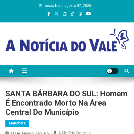
Skip
sexta-feira, agosto 07, 2026
to
content
A Notícia do Vale
SANTA BÁRBARA DO SUL: Homem
É Encontrado Morto Na Área
Central Do Município
Manchete
A Notícia Do Vale
31 De Janeiro De 2025