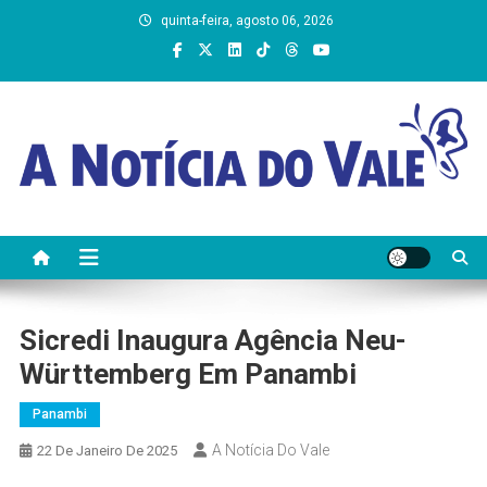
Skip
quinta-feira, agosto 06, 2026
to
content
A Notícia do Vale
Sicredi Inaugura Agência Neu-
Württemberg Em Panambi
Panambi
A Notícia Do Vale
22 De Janeiro De 2025