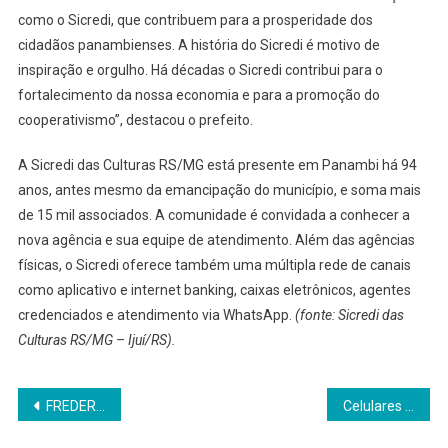
como o Sicredi, que contribuem para a prosperidade dos
cidadãos panambienses. A história do Sicredi é motivo de
inspiração e orgulho. Há décadas o Sicredi contribui para o
fortalecimento da nossa economia e para a promoção do
cooperativismo”, destacou o prefeito.
A Sicredi das Culturas RS/MG está presente em Panambi há 94
anos, antes mesmo da emancipação do município, e soma mais
de 15 mil associados. A comunidade é convidada a conhecer a
nova agência e sua equipe de atendimento. Além das agências
físicas, o Sicredi oferece também uma múltipla rede de canais
como aplicativo e internet banking, caixas eletrônicos, agentes
credenciados e atendimento via WhatsApp.
(fonte: Sicredi das
Culturas RS/MG – Ijuí/RS).
Navegação
FREDERICO WESTPHALEN: Acusado de torturar e matar a esposa é preso em Santa Catarina
Celulares em escolas: secretarias de Educação têm até março para adaptação à lei que restringe uso
de