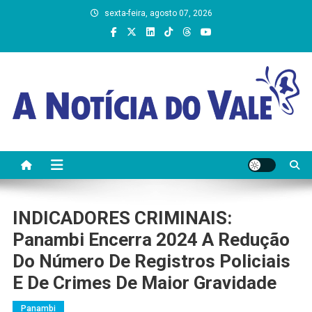
Skip
sexta-feira, agosto 07, 2026
to
content
A Notícia do Vale
INDICADORES CRIMINAIS:
Panambi Encerra 2024 A Redução
Do Número De Registros Policiais
E De Crimes De Maior Gravidade
Panambi