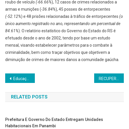
roubo de veículo
(-66.66%
), 12 casos de crimes relacionados a
armas e munições (
-36.84%
), 45 posses de entorpecentes
(-52.12%
) e 48 prisões relacionadas à tráfico de entorpecentes
(o
único aumento registrado no ano, representando um percentual de
84.61%
). O relatório estatístico do Governo do Estado do RS é
efetuado desde o ano de 2002, tendo por base um estudo
mensal, visando estabelecer parâmetros para o combate à
criminalidade, bem como traçar objetivos que objetivem a
diminuição de crimes de maiores danos a comunidade gaúcha.
Navegação
Educação gaúcha conquista primeiro lugar nas maiores notas da redação do Enem 2024 entre Estados da região Sul
RECUPERADO: Veículo furtado em Panambi é recuperado durante abordagem policial da PRF, na BR-285
de
RELATED POSTS
Post
Prefeitura E Governo Do Estado Entregam Unidades
Habitacionais Em Panambi