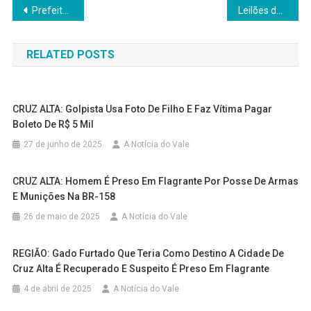
Navegação
Prefeito e vice-prefeito de Panambi prestigiam posse da nova diretoria da ACI
Leilões de imóveis do Estado nos dias 20, 22 e 24 de janeiro contemplam bens em 26 municípios
de
RELATED POSTS
Post
CRUZ ALTA: Golpista Usa Foto De Filho E Faz Vítima Pagar
Boleto De R$ 5 Mil
27 de junho de 2025
A Notícia do Vale
CRUZ ALTA: Homem É Preso Em Flagrante Por Posse De Armas
E Munições Na BR-158
26 de maio de 2025
A Notícia do Vale
REGIÃO: Gado Furtado Que Teria Como Destino A Cidade De
Cruz Alta É Recuperado E Suspeito É Preso Em Flagrante
4 de abril de 2025
A Notícia do Vale