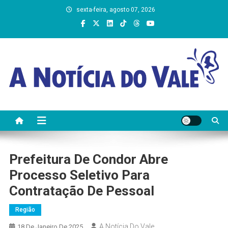
Skip
sexta-feira, agosto 07, 2026
to
content
A Notícia do Vale
Prefeitura De Condor Abre
Processo Seletivo Para
Contratação De Pessoal
Região
A Notícia Do Vale
18 De Janeiro De 2025