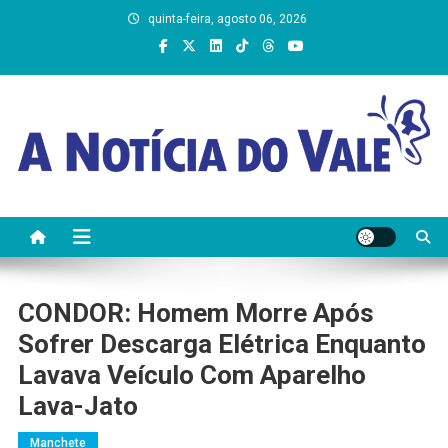
Skip
quinta-feira, agosto 06, 2026
to
content
A Notícia do Vale
CONDOR: Homem Morre Após
Sofrer Descarga Elétrica Enquanto
Lavava Veículo Com Aparelho
Lava-Jato
Manchete