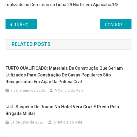
realizado no Cemitério da Linha 29 Norte, em Ajuricaba/RS.
Navegação
TRÁFICO DE DROGAS: Brigada Militar prende elementos em atividade de narcotraficância no bairro Erica
CONDOR: Carreta bloqueia parcialmente BR-158 após manobra evasiva à sinistro
de
RELATED POSTS
Post
FURTO QUALIFICADO: Materiais De Construção Que Seriam
Utilizados Para Construção De Casas Populares São
Recuperados Em Ação Da Polícia Civil
9 de janeiro de 2025
A Notícia do Vale
IJUÍ: Suspeito De Roubo No Hotel Vera Cruz É Preso Pela
Brigada Militar
31 de julho de 2025
A Notícia do Vale